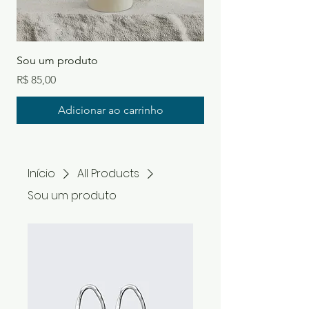
Sou um produto
Sou um produto
Preço
Preço
R$ 85,00
R$ 20,00
Adicionar ao carrinho
Início
All Products
Sou um produto