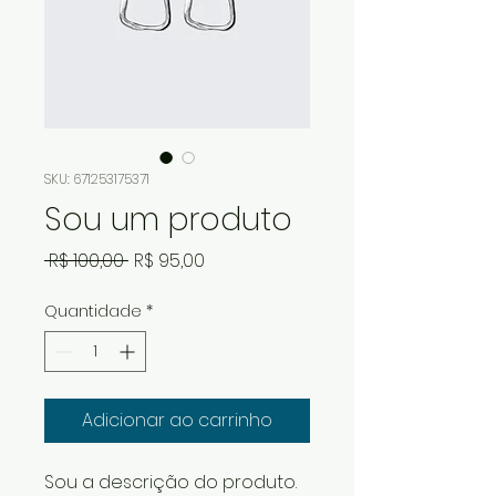
SKU: 671253175371
Sou um produto
Preço
Preço
 R$ 100,00 
R$ 95,00
normal
promocional
Quantidade
*
Adicionar ao carrinho
Sou a descrição do produto. 